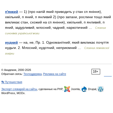
п'янкий
— 1) (про напій який приводить у стан сп яніння),
хмільний, п яний, п янливий 2) (про запахи, рослини тощо який
викликає стан, схожий на сп яніння), хмільний, п янливий, п
яний, задурливий, млосний, чадний, наркотичний …
Словник
синонімів української мови
нудний
— на, не, Пр. 1. Одноманітний; який викликає почуття
нудьги. 2. Млосний, нудотний, неприємний …
Словник лемківскої
говірки
© Академик, 2000-2026
18+
Обратная связь:
Техподдержка
,
Реклама на сайте
👣 Путешествия
Экспорт словарей на сайты
, сделанные на PHP,
Joomla,
Drupal,
WordPress, MODx.