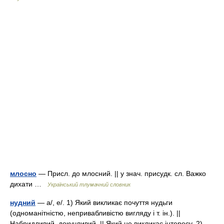
млосно
— Присл. до млосний. || у знач. присудк. сл. Важко
дихати …
Український тлумачний словник
нудний
— а/, е/. 1) Який викликає почуття нудьги
(одноманітністю, непривабливістю вигляду і т. ін.). ||
Набридливий, докучливий. || Який не викликає інтересу. 2)