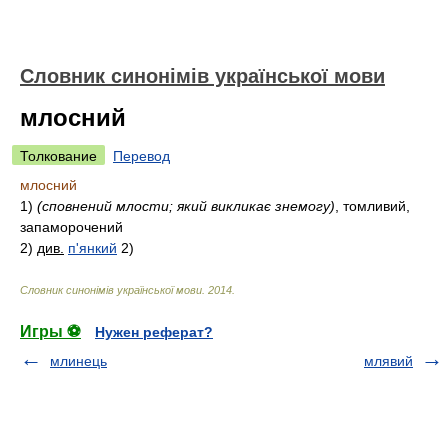
Словник синонімів української мови
млосний
Толкование
Перевод
млосний
1)
(сповнений млости; який викликає знемогу)
, томливий,
запаморочений
2)
див.
п'янкий
2)
Словник синонімів української мови
.
2014
.
Игры ⚽
Нужен реферат?
млинець
млявий