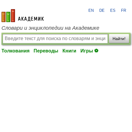
EN
DE
ES
FR
academic.ru
Словари и энциклопедии на Академике
Найти!
Толкования
Переводы
Книги
Игры ⚽