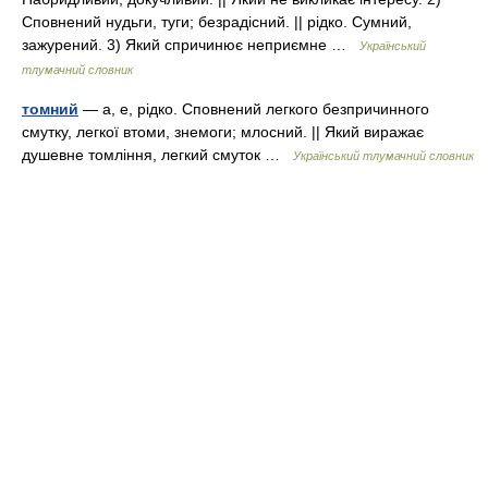
Сповнений нудьги, туги; безрадісний. || рідко. Сумний,
зажурений. 3) Який спричинює неприємне …
Український
тлумачний словник
томний
— а, е, рідко. Сповнений легкого безпричинного
смутку, легкої втоми, знемоги; млосний. || Який виражає
душевне томління, легкий смуток …
Український тлумачний словник