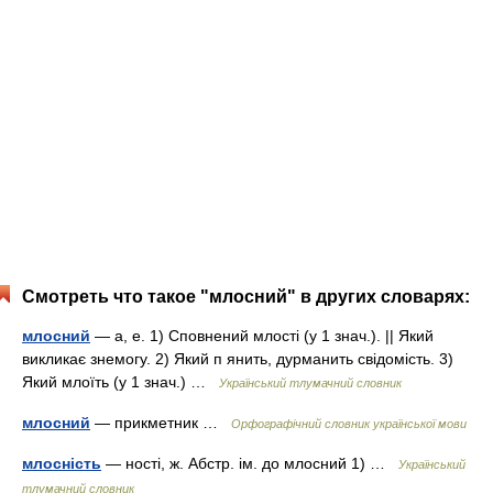
Смотреть что такое "млосний" в других словарях:
млосний
— а, е. 1) Сповнений млості (у 1 знач.). || Який
викликає знемогу. 2) Який п янить, дурманить свідомість. 3)
Який млоїть (у 1 знач.) …
Український тлумачний словник
млосний
— прикметник …
Орфографічний словник української мови
млосність
— ності, ж. Абстр. ім. до млосний 1) …
Український
тлумачний словник